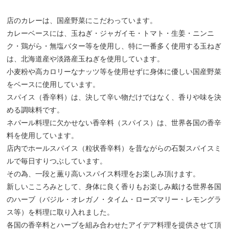
店のカレーは、国産野菜にこだわっています。
カレーベースには、玉ねぎ・ジャガイモ・トマト・生姜・ニンニ
ク・鶏がら・無塩バター等を使用し、特に一番多く使用する玉ねぎ
は、北海道産や淡路産玉ねぎを使用しています。
小麦粉や高カロリーなナッツ等を使用せずに身体に優しい国産野菜
をベースに使用しています。
スパイス（香辛料）は、決して辛い物だけではなく、香りや味を決
める調味料です。
ネパール料理に欠かせない香辛料（スパイス）は、世界各国の香辛
料を使用しています。
店内でホールスパイス（粒状香辛料）を昔ながらの石製スパイスミ
ルで毎日すりつぶしています。
その為、一段と薫り高いスパイス料理をお楽しみ頂けます。
新しいこころみとして、身体に良く香りもお楽しみ戴ける世界各国
のハーブ（バジル・オレガノ・タイム・ローズマリー・レモングラ
ス等）を料理に取り入れました。
各国の香辛料とハーブを組み合わせたアイデア料理を提供させて頂