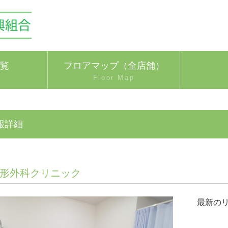
覧
フロアマップ（全店舗）
Floor Map
報詳細
形外科クリニック
最新の